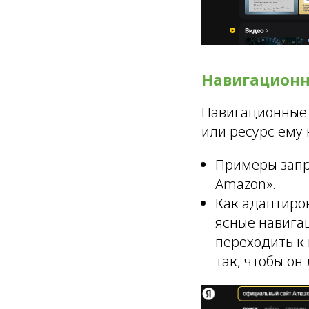
Навигацион
Навигационные 
или ресурс ему 
Примеры запро
Amazon».
Как адаптиров
ясные навига
переходить к
так, чтобы он