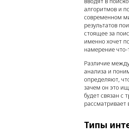
вводят в поиск
алгоритмов и по
современном ми
результатов по
стоящее за пои
именно хочет по
намерение что-т
Различие между
анализа и пони
определяют, что
зачем он это ищ
будет связан с 
рассматривает 
Типы инт