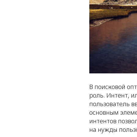
В поисковой оп
роль. Интент, и
пользователь в
основным элеме
интентов позво
на нужды польз