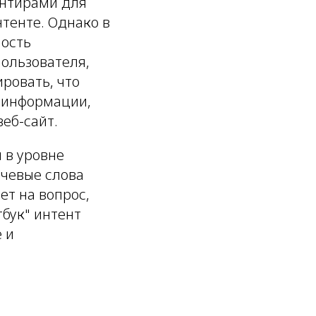
ентирами для
нтенте. Однако в
ность
пользователя,
ровать, что
к информации,
еб-сайт.
 в уровне
ючевые слова
ет на вопрос,
тбук" интент
 и