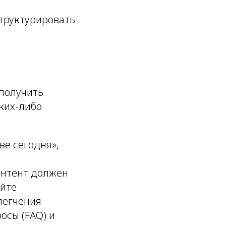
структурировать
получить
ких-либо
ве сегодня»,
онтент должен
йте
легчения
осы (FAQ) и