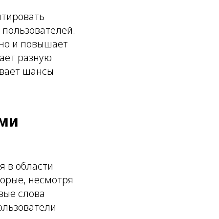
птировать
м пользователей.
 но и повышает
гает разную
ивает шансы
ыми
я в области
торые, несмотря
вые слова
ользователи