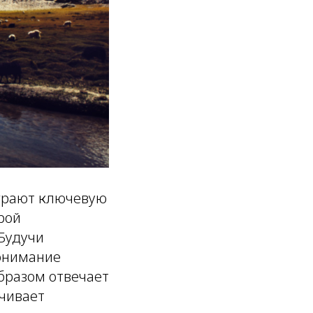
играют ключевую
рой
 Будучи
онимание
бразом отвечает
ичивает