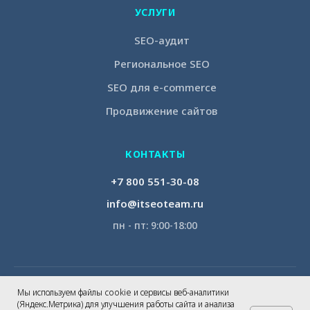
УСЛУГИ
SEO-аудит
Региональное SEO
SEO для e-commerce
Продвижение сайтов
КОНТАКТЫ
+7 800 551-30-08
info@itseoteam.ru
пн - пт: 9:00-18:00
© 2026 IT SEO Team. Все права защищены. |
Политика
Мы используем файлы cookie и сервисы веб-аналитики
конфиденциальности
(Яндекс.Метрика) для улучшения работы сайта и анализа